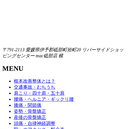
〒791-2113
愛媛県伊予郡砥部町拾町20
リバーサイドショッ
ピングセンター mac砥部店 横
MENU
根本改善整体とは？
交通事故・むちうち
肩こり・四十肩・五十肩
腰痛・ヘルニア・ギックリ腰
膝痛・関節痛
姿勢・骨盤矯正
産後の骨盤矯正
頭痛・自律神経調整